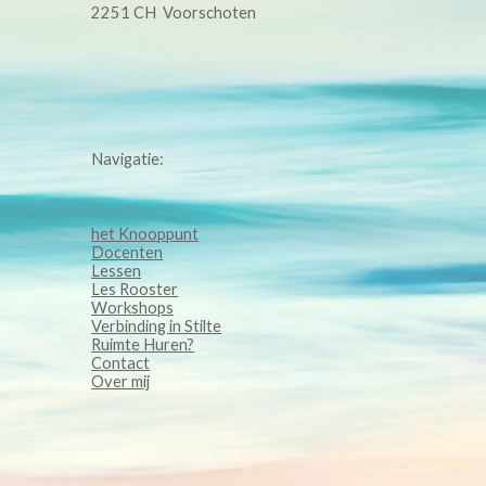
2251 CH Voorschoten
Navigatie:
het Knooppunt
Docenten
Lessen
Les Rooster
Workshops
Verbinding in Stilte
Ruimte Huren?
Contact
Over mij